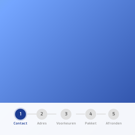
1
2
3
4
5
Contact
Adres
Voorkeuren
Pakket
Afronden